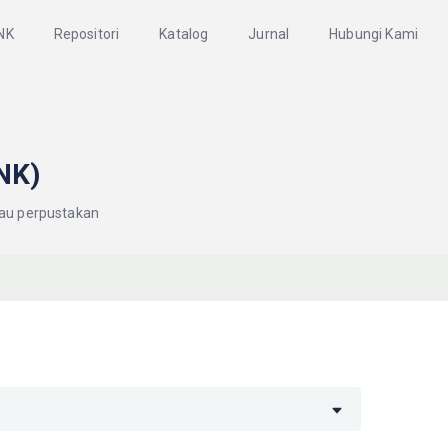
NK
Repositori
Katalog
Jurnal
Hubungi Kami
NK)
tau perpustakan