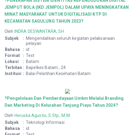
?PENERAPAN SISTEM IDENTITAS KEPENDUDUKAN DIGITAL
JEMPUT BOLA (IKD JEMPOL) DALAM UPAYA MENINGKATKAN
MINAT MASYARAKAT UNTUK DIGITALISASI KTP DI
KECAMATAN SAGULUNG TAHUN 2023?
Oleh
INDRA DESWANTARA, SH
Subjek
:
Mengendalikan seluruh kegiatan pelaksanaan
pelayan
Bahasa
:
id
Format
:
Text
Lokasi
:
Batam
Terbitan
:
Bapelkes Batam , 24
Institusi
:
Balai Pelatihan Kesehatan Batam
?Pengelolaan Dan Pemberdayaan Umkm Melalui Branding
Dan Marketing Di Kelurahan Tanjung Piayu Tahun 2024?
Oleh
Heruska Agustio, S.Stp., M.M.
Subjek
:
Teknologi Informasi
Bahasa
:
id
Format
:
Text