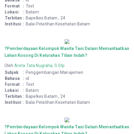
Bahasa
:
id
Format
:
Text
Lokasi
:
Batam
Terbitan
:
Bapelkes Batam , 24
Institusi
:
Balai Pelatihan Kesehatan Batam
?Pemberdayaan Kelompok Wanita Tani Dalam Memanfaatkan
Lahan Kosong Di Kelurahan Tiban Indah?
Oleh
Areta Tata Nugraha, S.Stp
Subjek
:
Penggembangan Manajemen
Bahasa
:
id
Format
:
Text
Lokasi
:
Batam
Terbitan
:
Bapelkes Batam , 24
Institusi
:
Balai Pelatihan Kesehatan Batam
?Pemberdayaan Kelompok Wanita Tani Dalam Memanfaatkan
Lahan Kosong Di Kelurahan Tiban Indah?