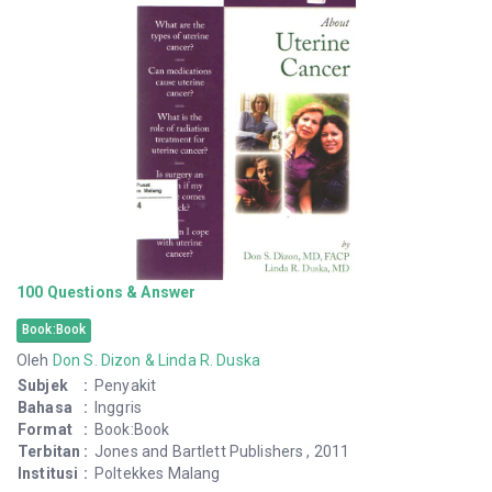
100 Questions & Answer
Book:Book
Oleh
Don S. Dizon & Linda R. Duska
Subjek
:
Penyakit
Bahasa
:
Inggris
Format
:
Book:Book
Terbitan
:
Jones and Bartlett Publishers , 2011
Institusi
:
Poltekkes Malang