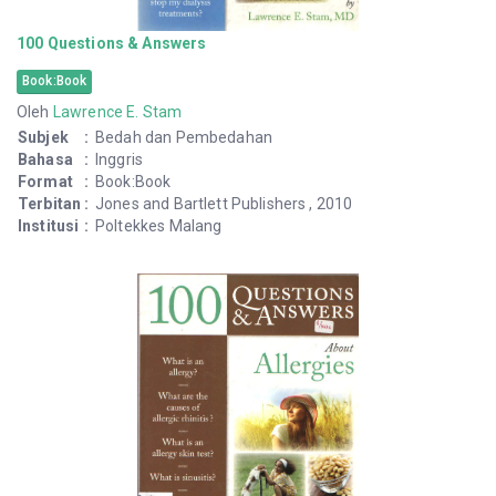
100 Questions & Answers
Book:Book
Oleh
Lawrence E. Stam
Subjek
:
Bedah dan Pembedahan
Bahasa
:
Inggris
Format
:
Book:Book
Terbitan
:
Jones and Bartlett Publishers , 2010
Institusi
:
Poltekkes Malang