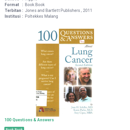
Format
:
Book:Book
Terbitan
:
Jones and Bartlett Publishers , 2011
Institusi
:
Poltekkes Malang
100 Questions & Answers
Book:Book