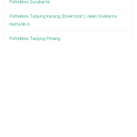
Poltekkes Surakarta
Poltekkes Tanjung karang (Direktorat ) Jalan Soekarno
Hatta No 6
Poltekkes Tanjung Pinang
Poltekkes Tasikmalaya Terpadu Jalan Cilolohan 35
Poltekkes Ternate
Poltekkes Yogyakarta
RS Anak dan Bunda Harapan Kita Jakarta
RS Dr. Sitanala Tangerang
RS Jantung dan Pembuluh Darah Harapan Kita Jakarta