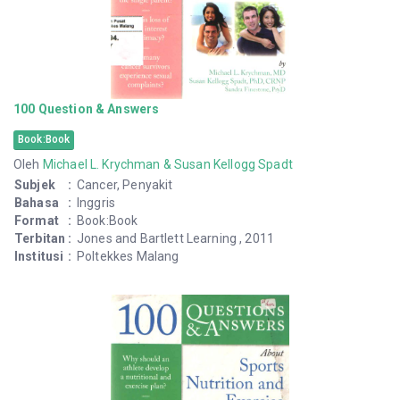
100 Question & Answers
Book:Book
Oleh
Michael L. Krychman & Susan Kellogg Spadt
Subjek
:
Cancer, Penyakit
Bahasa
:
Inggris
Format
:
Book:Book
Terbitan
:
Jones and Bartlett Learning , 2011
Institusi
:
Poltekkes Malang