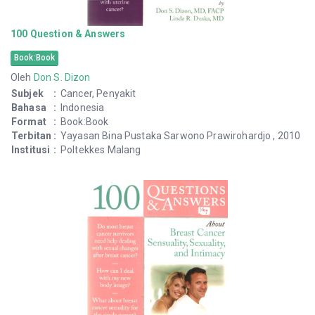
100 Question & Answers
Book:Book
Oleh
Don S. Dizon
Subjek
:
Cancer, Penyakit
Bahasa
:
Indonesia
Format
:
Book:Book
Terbitan
:
Yayasan Bina Pustaka Sarwono Prawirohardjo , 2010
Institusi
:
Poltekkes Malang