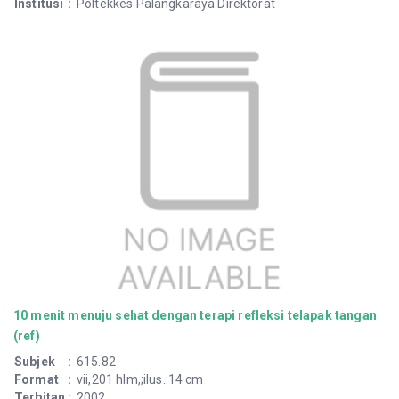
Institusi
:
Poltekkes Palangkaraya Direktorat
10 menit menuju sehat dengan terapi refleksi telapak tangan
(ref)
Subjek
:
615.82
Format
:
vii,201 hlm,;ilus.:14 cm
Terbitan
:
2002