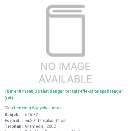
10 menit menuju sehat dengan terapi refleksi telapak tangan
(ref)
Oleh
Hembing Wijayakusumah
Subjek
:
615.82
Format
:
vii,201 hlm,;ilus.:14 cm
Terbitan
:
Gramedia , 2002