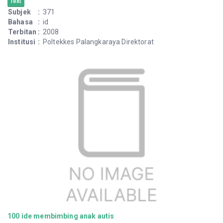
Text
Subjek
:
371
Bahasa
:
id
Terbitan
:
2008
Institusi
:
Poltekkes Palangkaraya Direktorat
100 ide membimbing anak autis