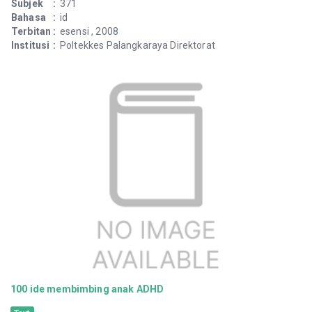
Subjek
:
371
Bahasa
:
id
Terbitan
:
esensi , 2008
Institusi
:
Poltekkes Palangkaraya Direktorat
100 ide membimbing anak ADHD