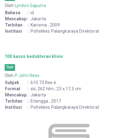
Oleh
Lyndon Saputra
Bahasa
:
id
Mencakup
:
Jakarta
Terbitan
:
Karisma , 2009
Institusi
:
Poltekkes Palangkaraya Direktorat
100 kasus kedokteran klinis
Text
Oleh
P John Rees
Subjek
:
610.73 Ree k
Format
:
xiii, 262 hlm., 25 x 17,5 cm
Mencakup
:
Jakarta
Terbitan
:
Erlangga , 2017
Institusi
:
Poltekkes Palangkaraya Direktorat