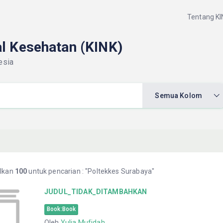
Tentang KI
al Kesehatan (KINK)
esia
Semua Kolom
lkan
100
untuk pencarian : "Poltekkes Surabaya"
JUDUL_TIDAK_DITAMBAHKAN
Book:Book
Oleh
Yulia Mufidah