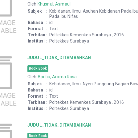
Oleh
Khusnul, Asmaul
Subjek
:
Kebidanan, Ilmu, Asuhan Kebidanan Pada Ibu
Pada Ibu Nifas
Bahasa
:
id
Format
:
Text
Terbitan
:
Poltekkes Kemenkes Surabaya , 2016
Institusi
:
Poltekkes Surabaya
JUDUL_TIDAK_DITAMBAHKAN
Book:Book
Oleh
Aprilia, Aroma Rosa
Subjek
:
Kebidanan, Ilmu, Nyeri Punggung Bagian Ba
Bahasa
:
id
Format
:
Text
Terbitan
:
Poltekkes Kemenkes Surabaya , 2016
Institusi
:
Poltekkes Surabaya
JUDUL_TIDAK_DITAMBAHKAN
Book:Book