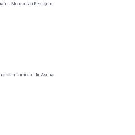
onatus, Memantau Kemajuan
amilan Trimester Iii, Asuhan