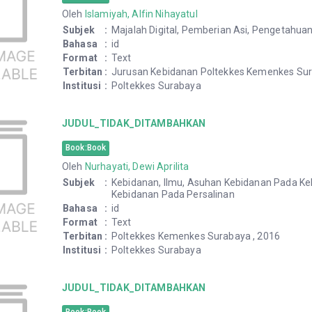
Oleh
Islamiyah, Alfin Nihayatul
Subjek
:
Majalah Digital, Pemberian Asi, Pengetahuan
Bahasa
:
id
Format
:
Text
Terbitan
:
Jurusan Kebidanan Poltekkes Kemenkes Sur
Institusi
:
Poltekkes Surabaya
JUDUL_TIDAK_DITAMBAHKAN
Book:Book
Oleh
Nurhayati, Dewi Aprilita
Subjek
:
Kebidanan, Ilmu, Asuhan Kebidanan Pada Keh
Kebidanan Pada Persalinan
Bahasa
:
id
Format
:
Text
Terbitan
:
Poltekkes Kemenkes Surabaya , 2016
Institusi
:
Poltekkes Surabaya
JUDUL_TIDAK_DITAMBAHKAN
Book:Book