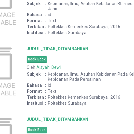
Subjek
:
Kebidanan, Ilmu, Asuhan Kebidanan Bbl-ne
Janin
Bahasa
:
id
Format
:
Text
Terbitan
:
Poltekkes Kemenkes Surabaya , 2016
Institusi
:
Poltekkes Surabaya
JUDUL_TIDAK_DITAMBAHKAN
Book:Book
Oleh
Aisyah, Dewi
Subjek
:
Kebidanan, Ilmu, Asuhan Kebidanan Pada Keh
Kebidanan Pada Persalinan
Bahasa
:
id
Format
:
Text
Terbitan
:
Poltekkes Kemenkes Surabaya , 2016
Institusi
:
Poltekkes Surabaya
JUDUL_TIDAK_DITAMBAHKAN
Book:Book