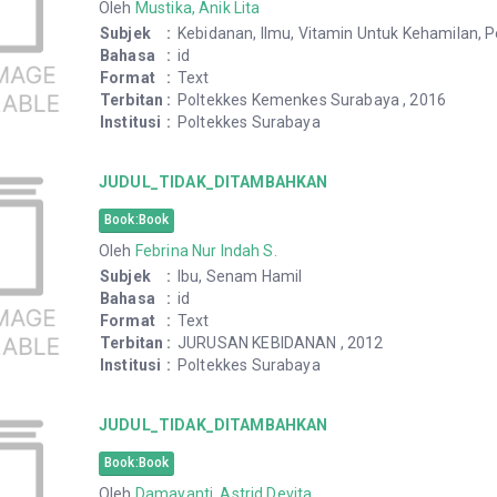
Oleh
Mustika, Anik Lita
Subjek
:
Kebidanan, Ilmu, Vitamin Untuk Kehamilan,
Bahasa
:
id
Format
:
Text
Terbitan
:
Poltekkes Kemenkes Surabaya , 2016
Institusi
:
Poltekkes Surabaya
JUDUL_TIDAK_DITAMBAHKAN
Book:Book
Oleh
Febrina Nur Indah S.
Subjek
:
Ibu, Senam Hamil
Bahasa
:
id
Format
:
Text
Terbitan
:
JURUSAN KEBIDANAN , 2012
Institusi
:
Poltekkes Surabaya
JUDUL_TIDAK_DITAMBAHKAN
Book:Book
Oleh
Damayanti, Astrid Devita