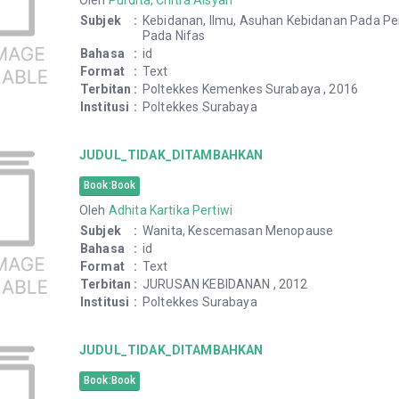
Oleh
Purdita, Chitra Aisyah
Subjek
:
Kebidanan, Ilmu, Asuhan Kebidanan Pada Pe
Pada Nifas
Bahasa
:
id
Format
:
Text
Terbitan
:
Poltekkes Kemenkes Surabaya , 2016
Institusi
:
Poltekkes Surabaya
JUDUL_TIDAK_DITAMBAHKAN
Book:Book
Oleh
Adhita Kartika Pertiwi
Subjek
:
Wanita, Kescemasan Menopause
Bahasa
:
id
Format
:
Text
Terbitan
:
JURUSAN KEBIDANAN , 2012
Institusi
:
Poltekkes Surabaya
JUDUL_TIDAK_DITAMBAHKAN
Book:Book