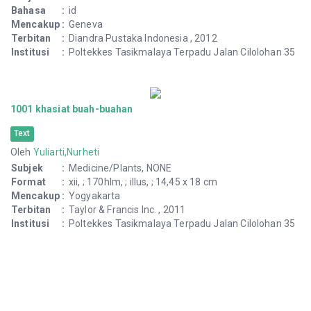
100 Tokoh Paling Berpengaruh Sepanjang Masa
Oleh
Michael H. Hart
Subjek
:
608
Bahasa
:
id
Mencakup
:
Camperdwn NSW Australia
Terbitan
:
Karisma Publishing Group , 2005
Institusi
:
Poltekkes Tasikmalaya Terpadu Jalan Cilolohan 35
1000 hari pertama kehidupan
Book of Midwifery
Oleh
Tuti Meihartati...[et al.]
Subjek
:
Perkembangan Bayi, 618.2
Bahasa
:
id
Format
:
viii, 199 hlm. ; 15,5 x 23 cm
Mencakup
:
Yogyakarta
Terbitan
:
Budi Utama , 2019
Institusi
:
Poltekkes Tasikmalaya Terpadu Jalan Cilolohan 35