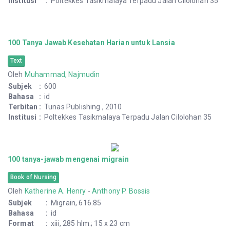
100 Resep makanan sehat peningkat imunitas dan
kecerdasan
Book of Nutrition
Oleh
Tuti Soenardi
Subjek
:
Resep, 640.41 TUT s
Bahasa
:
id
Format
:
210 hlm.; 18 x 18 cm
Mencakup
:
Jakarta
Terbitan
:
Gramedia Pustaka Utama , 2020
Institusi
:
Poltekkes Tasikmalaya Terpadu Jalan Cilolohan 35