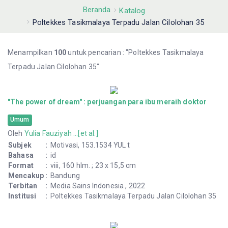
Beranda
Katalog
Poltekkes Tasikmalaya Terpadu Jalan Cilolohan 35
Menampilkan
100
untuk pencarian : "Poltekkes Tasikmalaya
Terpadu Jalan Cilolohan 35"
"The power of dream" : perjuangan para ibu meraih doktor
Umum
Oleh
Yulia Fauziyah ...[et al.]
Subjek
:
Motivasi, 153.1534 YUL t
Bahasa
:
id
Format
:
viii, 160 hlm. ; 23 x 15,5 cm
Mencakup
:
Bandung
Terbitan
:
Media Sains Indonesia , 2022
Institusi
:
Poltekkes Tasikmalaya Terpadu Jalan Cilolohan 35