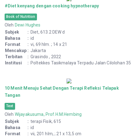
#Diet kenyang dengan cooking hypnotherapy
Book of Nutrition
Oleh
Dewi Hughes
Subjek
:
Diet, 613.2 DEW d
Bahasa
:
id
Format
:
vi, 69 hlm. ; 14 x 21
Mencakup
:
Jakarta
Terbitan
:
Grasindo , 2022
Institusi
:
Poltekkes Tasikmalaya Terpadu Jalan Cilolohan 35
10 Menit Menuju Sehat Dengan Terapi Refleksi Telapak
Tangan
Text
Oleh
Wijayakusuma, Prof.H.M.Hembing
Subjek
:
terapi Fisik, 615
Bahasa
:
id
Format
:
vii, 201 hlm, ; 21 x 13,5 cm