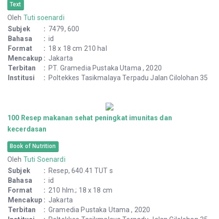
100 Plus Herbal Indonesia : bukti ilmiah & racikan vol.11
Text
Subjek
:
TANAMAN HERBAL, 635.7598
Bahasa
:
id
Format
:
iii, 624 hlm. : ilus. ; 18 x 25.5 cm.
Institusi
:
Poltekkes Tasikmalaya Terpadu Jalan Cilolohan 35
100 resep makanan sehat peningkat imuniitas kecerdasan
bayi dan balita
Text
Oleh
Tuti soenardi
Subjek
:
7479, 600
Bahasa
:
id
Format
:
18 x 18 cm 210 hal
Mencakup
:
Jakarta
Terbitan
:
PT. Gramedia Pustaka Utama , 2020
Institusi
:
Poltekkes Tasikmalaya Terpadu Jalan Cilolohan 35