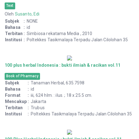
100 Pikiran Yang Mencerahkan dan Memperkaya Hidup
Text
Oleh
Susanto, Edi
Subjek
:
NONE
Bahasa
:
id
Terbitan
:
Simbiosa rekatama Media , 2010
Institusi
:
Poltekkes Tasikmalaya Terpadu Jalan Cilolohan 35