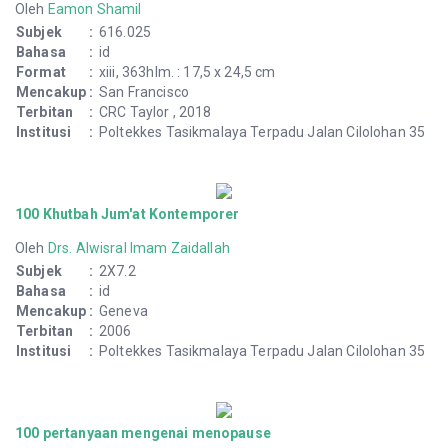
Oleh
Eamon Shamil
Subjek
:
616.025
Bahasa
:
id
Format
:
xiii, 363hlm. : 17,5 x 24,5 cm
Mencakup
:
San Francisco
Terbitan
:
CRC Taylor , 2018
Institusi
:
Poltekkes Tasikmalaya Terpadu Jalan Cilolohan 35
100 Khutbah Jum'at Kontemporer
Oleh
Drs. Alwisral Imam Zaidallah
Subjek
:
2X7.2
Bahasa
:
id
Mencakup
:
Geneva
Terbitan
:
2006
Institusi
:
Poltekkes Tasikmalaya Terpadu Jalan Cilolohan 35
100 pertanyaan mengenai menopause