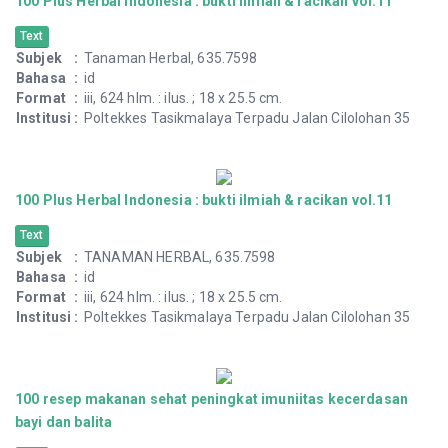
100 plus herbal Indonesia : bukti ilmiah & racikan vol.11
Book of Pharmacy
Subjek
:
Tanaman Herbal, 635.7598
Bahasa
:
id
Format
:
iii, 624 hlm. : ilus. ; 18 x 25.5 cm.
Mencakup
:
Jakarta
Terbitan
:
Trubus
Institusi
:
Poltekkes Tasikmalaya Terpadu Jalan Cilolohan 35
100 Plus Herbal Indonesia : bukti ilmiah & racikan vol.11
Text
Subjek
:
Tanaman Herbal, 635.7598
Bahasa
:
id
Format
:
iii, 624 hlm. : ilus. ; 18 x 25.5 cm.
Institusi
:
Poltekkes Tasikmalaya Terpadu Jalan Cilolohan 35