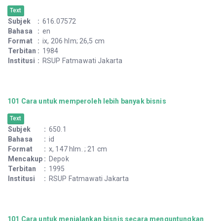
Text
Subjek
:
616.07572
Bahasa
:
en
Format
:
ix, 206 hlm; 26,5 cm
Terbitan
:
1984
Institusi
:
RSUP Fatmawati Jakarta
101 Cara untuk memperoleh lebih banyak bisnis
Text
Subjek
:
650.1
Bahasa
:
id
Format
:
x, 147 hlm. ; 21 cm
Mencakup
:
Depok
Terbitan
:
1995
Institusi
:
RSUP Fatmawati Jakarta
101 Cara untuk menjalankan bisnis secara menguntungkan