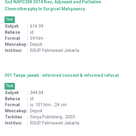
2nd NAPCSM 2014 Neo, Adjuvant and Palliative
Chemotheraphy In Surgical Malignancy
Text
Subjek
:
616.99
Bahasa
:
id
Format
:
59 hlm
Mencakup
:
Depok
Institusi
:
RSUP Fatmawati Jakarta
301 Tanya-jawab : informed consent & informed refusal
Text
Subjek
:
344.04
Bahasa
:
id
Format
:
ix, 101 hlm. ; 24 cm
Mencakup
:
Depok
Terbitan
:
Senja Publishing , 2003
Institusi
:
RSUP Fatmawati Jakarta