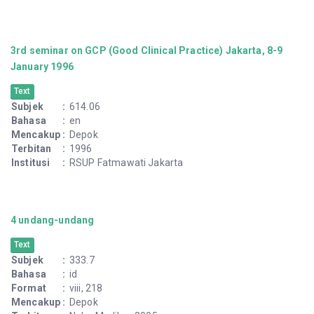
3rd seminar on GCP (Good Clinical Practice) Jakarta, 8-9
January 1996
Text
Subjek
:
614.06
Bahasa
:
en
Mencakup
:
Depok
Terbitan
:
1996
Institusi
:
RSUP Fatmawati Jakarta
4 undang-undang
Text
Subjek
:
333.7
Bahasa
:
id
Format
:
viii, 218
Mencakup
:
Depok