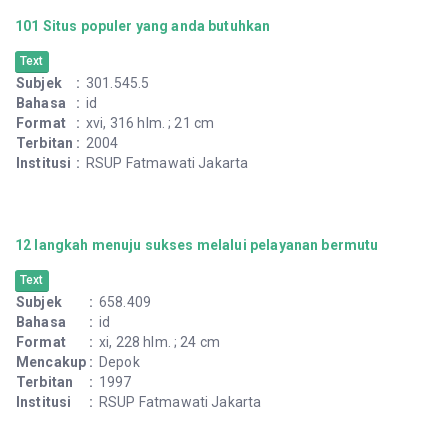
101 Situs populer yang anda butuhkan
Text
Subjek
:
301.545.5
Bahasa
:
id
Format
:
xvi, 316 hlm. ; 21 cm
Terbitan
:
2004
Institusi
:
RSUP Fatmawati Jakarta
12 langkah menuju sukses melalui pelayanan bermutu
Text
Subjek
:
658.409
Bahasa
:
id
Format
:
xi, 228 hlm. ; 24 cm
Mencakup
:
Depok
Terbitan
:
1997
Institusi
:
RSUP Fatmawati Jakarta