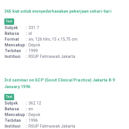
365 kiat untuk menyederhanakan pekerjaan sehari-hari
Text
Subjek
:
331.7
Bahasa
:
id
Format
:
xiv, 126 hlm, 15 x 15,75 cm
Mencakup
:
Depok
Terbitan
:
1999
Institusi
:
RSUP Fatmawati Jakarta
3rd seminar on GCP (Good Clinical Practice) Jakarta 8-9
January 1996
Text
Subjek
:
362.12
Bahasa
:
en
Mencakup
:
Depok
Terbitan
:
1996
Institusi
:
RSUP Fatmawati Jakarta