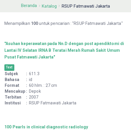
Beranda
Katalog
RSUP Fatmawati Jakarta
Menampilkan
100
untuk pencarian : "RSUP Fatmawati Jakarta"
"Asuhan keperawatan pada Nn.D dengan post apendiktomi di
Lantai IV Selatan IRNA B Teratai Merah Rumah Sakit Umum
Pusat Fatmawati Jakarta"
Text
Subjek
:
611.3
Bahasa
:
id
Format
:
60 hlm. : 27 cm
Mencakup
:
Depok
Terbitan
:
2007
Institusi
:
RSUP Fatmawati Jakarta
100 Pearls in clinical diagnostic radiology