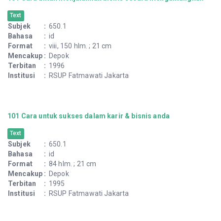
Text
Subjek
:
650.1
Bahasa
:
id
Format
:
viii, 150 hlm. ; 21 cm
Mencakup
:
Depok
Terbitan
:
1996
Institusi
:
RSUP Fatmawati Jakarta
101 Cara untuk sukses dalam karir & bisnis anda
Text
Subjek
:
650.1
Bahasa
:
id
Format
:
84 hlm. ; 21 cm
Mencakup
:
Depok
Terbitan
:
1995
Institusi
:
RSUP Fatmawati Jakarta