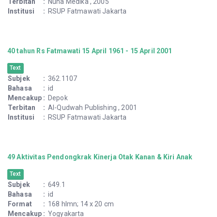
Terbitan
:
Nuha Medika , 2005
Institusi
:
RSUP Fatmawati Jakarta
40 tahun Rs Fatmawati 15 April 1961 - 15 April 2001
Text
Subjek
:
362.1107
Bahasa
:
id
Mencakup
:
Depok
Terbitan
:
Al-Qudwah Publishing , 2001
Institusi
:
RSUP Fatmawati Jakarta
49 Aktivitas Pendongkrak Kinerja Otak Kanan & Kiri Anak
Text
Subjek
:
649.1
Bahasa
:
id
Format
:
168 hlmn; 14 x 20 cm
Mencakup
:
Yogyakarta