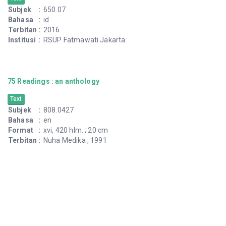
Subjek
:
650.07
Bahasa
:
id
Terbitan
:
2016
Institusi
:
RSUP Fatmawati Jakarta
75 Readings : an anthology
Text
Subjek
:
808.0427
Bahasa
:
en
Format
:
xvi, 420 hlm. ; 20 cm
Terbitan
:
Nuha Medika , 1991
Institusi
:
RSUP Fatmawati Jakarta
A beginner's guide to wordstar, 1-2-3, and dbase
Text
Subjek
:
652.5