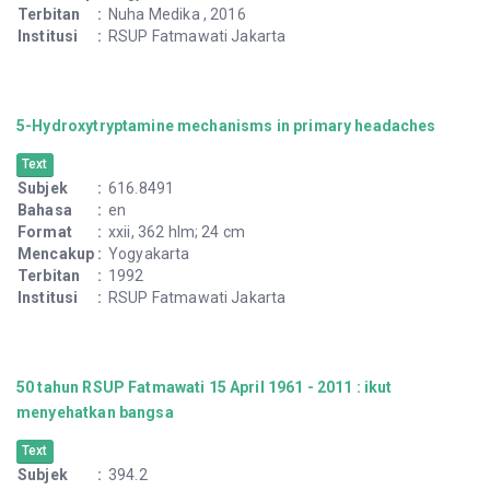
Terbitan
:
Nuha Medika , 2016
Institusi
:
RSUP Fatmawati Jakarta
5-Hydroxytryptamine mechanisms in primary headaches
Text
Subjek
:
616.8491
Bahasa
:
en
Format
:
xxii, 362 hlm; 24 cm
Mencakup
:
Yogyakarta
Terbitan
:
1992
Institusi
:
RSUP Fatmawati Jakarta
50 tahun RSUP Fatmawati 15 April 1961 - 2011 : ikut
menyehatkan bangsa
Text
Subjek
:
394.2